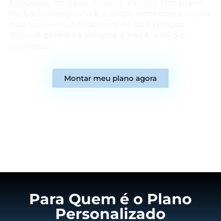
tribunais, equipes e riscos variam. Um plano
fechado obriga você a pagar por recursos que
não usa — ou a ficar sem os que precisa.
Aqui,
o plano se adapta a você
, e não o
contrário.
Montar meu plano agora
Para Quem é o Plano
Personalizado