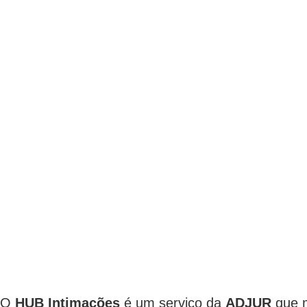
O
HUB Intimações
é um serviço da
ADJUR
que m